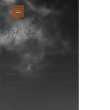
Metodo Luthier - servicos
Consultoria
Para quem?
Operadoras de saúde
para aumentar a previsibilidade de
custos;
Fornecedores de produtos de saúde
para um melhor
design da jornada das pessoas;
Serviços de saúde
para reduzir a variabilidade, dimensionar
as equipes e alocar adequadamente a força de trabalho
promovendo
melhores resultados;
Instituições de Ensino de Saúde
aproximar o conhecimento
acadêmico às
necessidades do mercado.
Agregar valor e gerar diferencial competitivo.