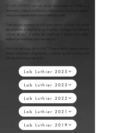
O LAB LUTHIER tem sua versão proprietária na Luthier e é
destinado a todos os profissionais interessados no tema da gestão,
inovação e empreendedorismo no setor da
saúde.
Tudo isso que acontece no LAB
pode ocorrer, inclusive, em versão
personalizada ao objetivo da sua empresa
. Você quer um LAB para
chamar de seu? A gente faz! Inspire-se e solicite uma edição
especial personalizada para o seu serviço.
Você quer
participar
de um LAB?
Clique e confira o que já rolou nas
edições anteriores e fique atento a próxima
que vai acontecer em
São Paulo em março de 2027.
Lab Luthier 2025
Lab Luthier 2023
Lab Luthier 2022
Lab Luthier 2021
Lab Luthier 2019