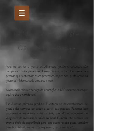
Lab Luthier - educacao empreendedora
Ciência - Experiência -
Consciência
Aqui na Luthier a gente acredita que gestão e educação são
disciplinas muito parecidas. Dessa forma, nosso foco está nas
pessoas
que sustentam esses processos, sejam elas, professoras ou
gestoras - líderes, cada um a seu modo.
Nosso mais robusto serviço de
educação,
o LAB merece destaque
aqui no site a na vida real.
Ele é nosso primeiro produto, é voltado ao desenvolvimento da
gestão dos serviços de saúde a partir das pessoas. Fazemos isso
promovendo encontros com pautas, método e
conceitos de
vanguarda do mercado da saúde mundial. E, ainda, oferecemos um
evento cheio de experiência para que quem receba possa também
distribuir. Afinal, gente só
dá o que tem, não é verdade?!.